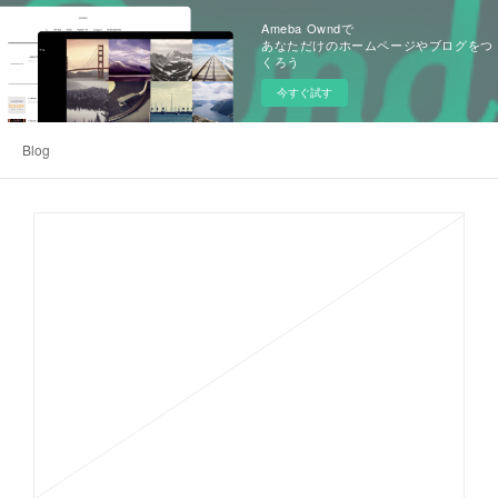
Ameba Owndで
あなただけのホームページやブログをつ
くろう
今すぐ試す
Blog